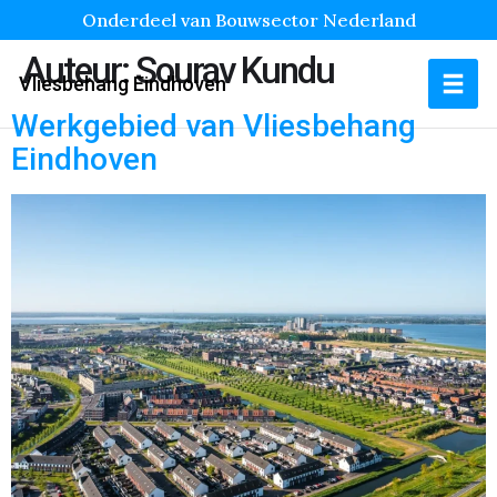
Onderdeel van Bouwsector Nederland
Auteur:
Sourav Kundu
Vliesbehang Eindhoven
Werkgebied van Vliesbehang
Eindhoven