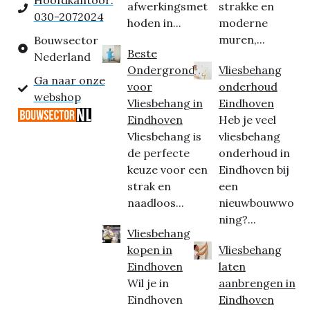
Hoofdkantoor:
afwerkingsmet
strakke en
030-2072024
hoden in...
moderne
muren,...
Bouwsector
Beste
Nederland
Ondergrond
Vliesbehang
Ga naar onze
voor
onderhoud
webshop
Vliesbehang in
Eindhoven
Eindhoven
Heb je veel
Vliesbehang is
vliesbehang
de perfecte
onderhoud in
keuze voor een
Eindhoven bij
strak en
een
naadloos...
nieuwbouwwo
ning?...
Vliesbehang
kopen in
Vliesbehang
Eindhoven
laten
Wil je in
aanbrengen in
Eindhoven
Eindhoven