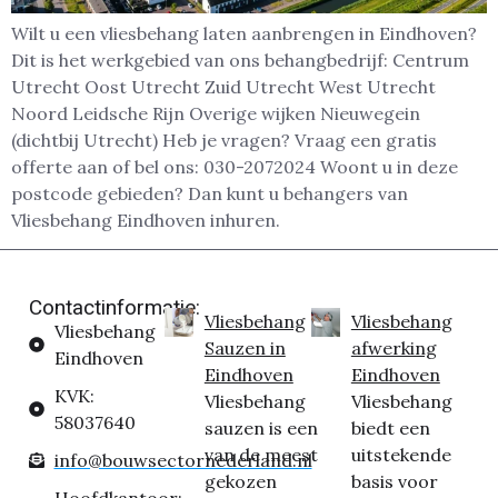
Wilt u een vliesbehang laten aanbrengen in Eindhoven?
Dit is het werkgebied van ons behangbedrijf: Centrum
Utrecht Oost Utrecht Zuid Utrecht West Utrecht
Noord Leidsche Rijn Overige wijken Nieuwegein
(dichtbij Utrecht) Heb je vragen? Vraag een gratis
offerte aan of bel ons: 030-2072024 Woont u in deze
postcode gebieden? Dan kunt u behangers van
Vliesbehang Eindhoven inhuren.
Contactinformatie:
Vliesbehang
Vliesbehang
Vliesbehang
Sauzen in
afwerking
Eindhoven
Eindhoven
Eindhoven
KVK:
Vliesbehang
Vliesbehang
58037640
sauzen is een
biedt een
van de meest
uitstekende
info@bouwsectornederland.nl
gekozen
basis voor