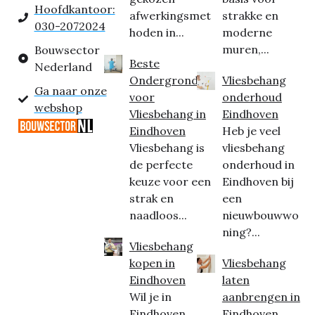
Hoofdkantoor:
afwerkingsmet
strakke en
030-2072024
hoden in...
moderne
muren,...
Bouwsector
Beste
Nederland
Ondergrond
Vliesbehang
Ga naar onze
voor
onderhoud
webshop
Vliesbehang in
Eindhoven
Eindhoven
Heb je veel
Vliesbehang is
vliesbehang
de perfecte
onderhoud in
keuze voor een
Eindhoven bij
strak en
een
naadloos...
nieuwbouwwo
ning?...
Vliesbehang
kopen in
Vliesbehang
Eindhoven
laten
Wil je in
aanbrengen in
Eindhoven
Eindhoven