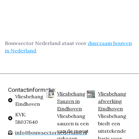
Bouwsector Nederland staat voor
duurzaam bouwen
in Nederland
.
Contactinformatie:
Vliesbehang
Vliesbehang
Vliesbehang
Sauzen in
afwerking
Eindhoven
Eindhoven
Eindhoven
KVK:
Vliesbehang
Vliesbehang
58037640
sauzen is een
biedt een
van de meest
uitstekende
info@bouwsectornederland.nl
gekozen
basis voor