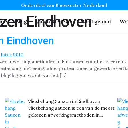
Onderdeel van Bouwsector Nederland
zen Eindhoven
me
Blog
Video Reviews
Werkgebied
We
n Eindhoven
ozen afwerkingsmethoden in Eindhoven voor het creëren va
sbehang met een gladde, professioneel afgewerkte verflaag
 blog leggen we uit wat het […]
Vliesbehang Sauzen in Eindhoven
Vliesbehang sauzen is een van de meest
gekozen afwerkingsmethoden in...