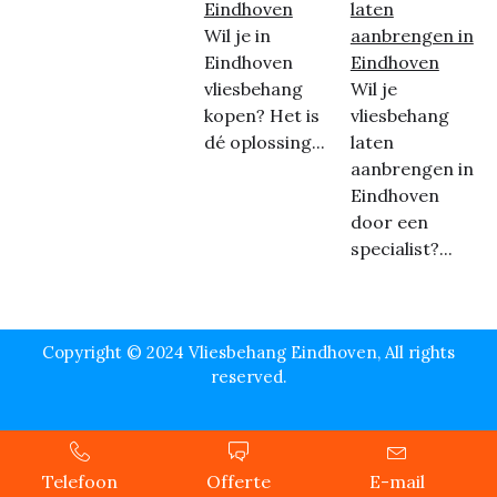
Eindhoven
laten
Wil je in
aanbrengen in
Eindhoven
Eindhoven
vliesbehang
Wil je
kopen? Het is
vliesbehang
dé oplossing...
laten
aanbrengen in
Eindhoven
door een
specialist?...
Copyright © 2024 Vliesbehang Eindhoven, All rights
reserved.
Telefoon
Offerte
E-mail