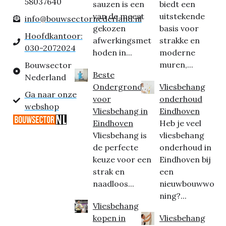
58037640
sauzen is een
biedt een
van de meest
uitstekende
info@bouwsectornederland.nl
gekozen
basis voor
Hoofdkantoor:
afwerkingsmet
strakke en
030-2072024
hoden in...
moderne
muren,...
Bouwsector
Beste
Nederland
Ondergrond
Vliesbehang
Ga naar onze
voor
onderhoud
webshop
Vliesbehang in
Eindhoven
Eindhoven
Heb je veel
Vliesbehang is
vliesbehang
de perfecte
onderhoud in
keuze voor een
Eindhoven bij
strak en
een
naadloos...
nieuwbouwwo
ning?...
Vliesbehang
kopen in
Vliesbehang