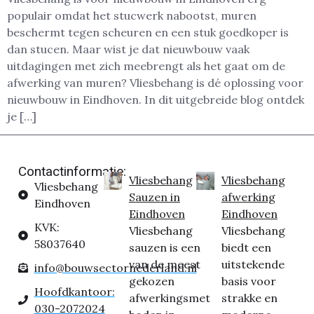
populair omdat het stucwerk nabootst, muren
beschermt tegen scheuren en een stuk goedkoper is
dan stucen. Maar wist je dat nieuwbouw vaak
uitdagingen met zich meebrengt als het gaat om de
afwerking van muren? Vliesbehang is dé oplossing voor
nieuwbouw in Eindhoven. In dit uitgebreide blog ontdek
je […]
Contactinformatie:
Vliesbehang
Vliesbehang
Vliesbehang
Sauzen in
afwerking
Eindhoven
Eindhoven
Eindhoven
KVK:
Vliesbehang
Vliesbehang
58037640
sauzen is een
biedt een
van de meest
uitstekende
info@bouwsectornederland.nl
gekozen
basis voor
Hoofdkantoor:
afwerkingsmet
strakke en
030-2072024