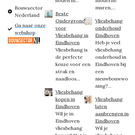
hoden in...
moderne
muren,...
Bouwsector
Beste
Nederland
Ondergrond
Vliesbehang
Ga naar onze
voor
onderhoud
webshop
Vliesbehang in
Eindhoven
Eindhoven
Heb je veel
Vliesbehang is
vliesbehang
de perfecte
onderhoud in
keuze voor een
Eindhoven bij
strak en
een
naadloos...
nieuwbouwwo
ning?...
Vliesbehang
kopen in
Vliesbehang
Eindhoven
laten
Wil je in
aanbrengen in
Eindhoven
Eindhoven
vliesbehang
Wil je