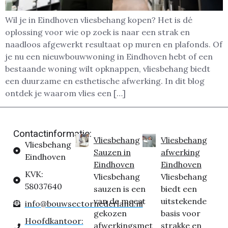
Wil je in Eindhoven vliesbehang kopen? Het is dé
oplossing voor wie op zoek is naar een strak en
naadloos afgewerkt resultaat op muren en plafonds. Of
je nu een nieuwbouwwoning in Eindhoven hebt of een
bestaande woning wilt opknappen, vliesbehang biedt
een duurzame en esthetische afwerking. In dit blog
ontdek je waarom vlies een […]
Contactinformatie:
Vliesbehang
Vliesbehang
Vliesbehang
Sauzen in
afwerking
Eindhoven
Eindhoven
Eindhoven
KVK:
Vliesbehang
Vliesbehang
58037640
sauzen is een
biedt een
van de meest
uitstekende
info@bouwsectornederland.nl
gekozen
basis voor
Hoofdkantoor:
afwerkingsmet
strakke en