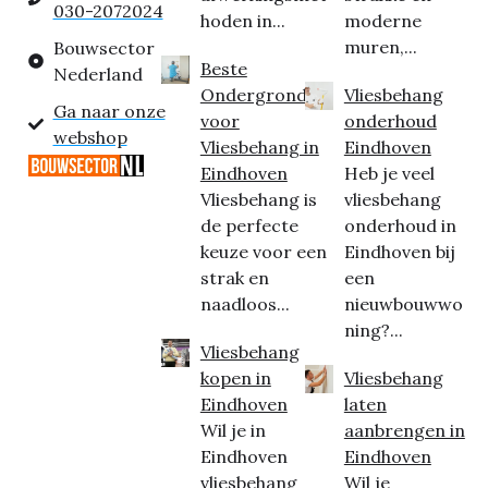
030-2072024
hoden in...
moderne
muren,...
Bouwsector
Beste
Nederland
Ondergrond
Vliesbehang
Ga naar onze
voor
onderhoud
webshop
Vliesbehang in
Eindhoven
Eindhoven
Heb je veel
Vliesbehang is
vliesbehang
de perfecte
onderhoud in
keuze voor een
Eindhoven bij
strak en
een
naadloos...
nieuwbouwwo
ning?...
Vliesbehang
kopen in
Vliesbehang
Eindhoven
laten
Wil je in
aanbrengen in
Eindhoven
Eindhoven
vliesbehang
Wil je