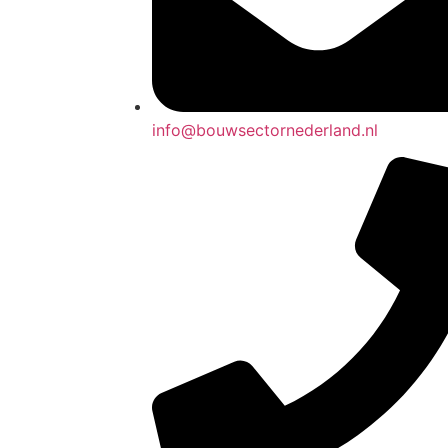
info@bouwsectornederland.nl