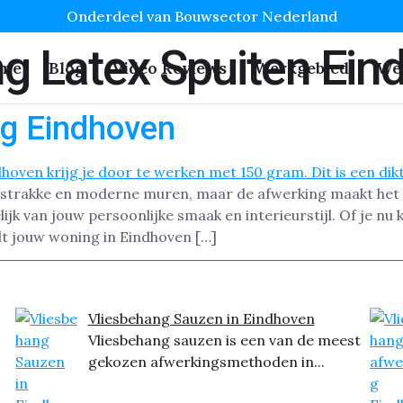
Onderdeel van Bouwsector Nederland
g Latex Spuiten Ein
me
Blog
Video Reviews
Werkgebied
We
ng Eindhoven
 strakke en moderne muren, maar de afwerking maakt het ve
jk van jouw persoonlijke smaak en interieurstijl. Of je nu k
tilt jouw woning in Eindhoven […]
Vliesbehang Sauzen in Eindhoven
Vliesbehang sauzen is een van de meest
gekozen afwerkingsmethoden in...