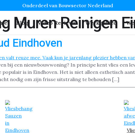
Onderdeel van Bouwsector Nederland
ng Muren Reinigen E
me
Blog
Video Reviews
Werkgebied
We
ud Eindhoven
en bij een nieuwbouwwoning? In principe kent vlies een lev
opulair is in Eindhoven. Het is niet alleen esthetisch aan
cht nodig om zijn frisse uitstraling te behouden […]
Vli