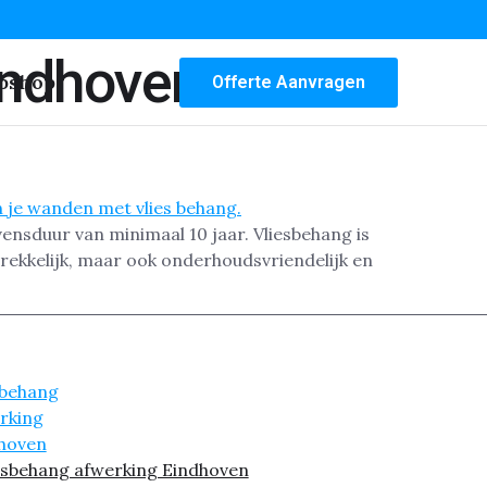
indhoven
bshop
Offerte Aanvragen
ensduur van minimaal 10 jaar. Vliesbehang is
trekkelijk, maar ook onderhoudsvriendelijk en
esbehang afwerking Eindhoven