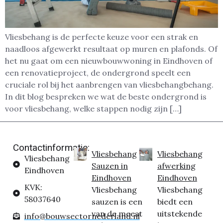
Vliesbehang is de perfecte keuze voor een strak en
naadloos afgewerkt resultaat op muren en plafonds. Of
het nu gaat om een nieuwbouwwoning in Eindhoven of
een renovatieproject, de ondergrond speelt een
cruciale rol bij het aanbrengen van vliesbehangbehang.
In dit blog bespreken we wat de beste ondergrond is
voor vliesbehang, welke stappen nodig zijn […]
Contactinformatie:
Vliesbehang
Vliesbehang
Vliesbehang
Sauzen in
afwerking
Eindhoven
Eindhoven
Eindhoven
KVK:
Vliesbehang
Vliesbehang
58037640
sauzen is een
biedt een
van de meest
uitstekende
info@bouwsectornederland.nl