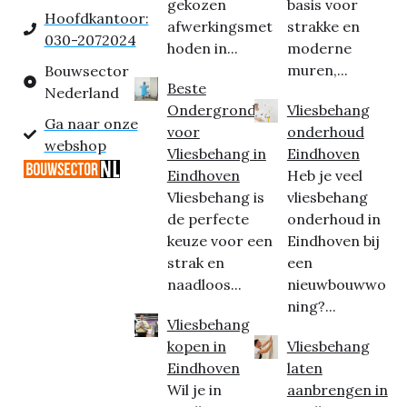
gekozen
basis voor
Hoofdkantoor:
afwerkingsmet
strakke en
030-2072024
hoden in...
moderne
muren,...
Bouwsector
Beste
Nederland
Ondergrond
Vliesbehang
Ga naar onze
voor
onderhoud
webshop
Vliesbehang in
Eindhoven
Eindhoven
Heb je veel
Vliesbehang is
vliesbehang
de perfecte
onderhoud in
keuze voor een
Eindhoven bij
strak en
een
naadloos...
nieuwbouwwo
ning?...
Vliesbehang
kopen in
Vliesbehang
Eindhoven
laten
Wil je in
aanbrengen in