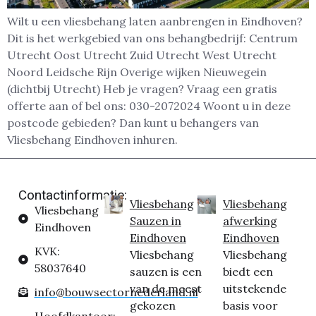
Wilt u een vliesbehang laten aanbrengen in Eindhoven?
Dit is het werkgebied van ons behangbedrijf: Centrum
Utrecht Oost Utrecht Zuid Utrecht West Utrecht
Noord Leidsche Rijn Overige wijken Nieuwegein
(dichtbij Utrecht) Heb je vragen? Vraag een gratis
offerte aan of bel ons: 030-2072024 Woont u in deze
postcode gebieden? Dan kunt u behangers van
Vliesbehang Eindhoven inhuren.
Contactinformatie:
Vliesbehang
Vliesbehang
Vliesbehang
Sauzen in
afwerking
Eindhoven
Eindhoven
Eindhoven
KVK:
Vliesbehang
Vliesbehang
58037640
sauzen is een
biedt een
van de meest
uitstekende
info@bouwsectornederland.nl
gekozen
basis voor