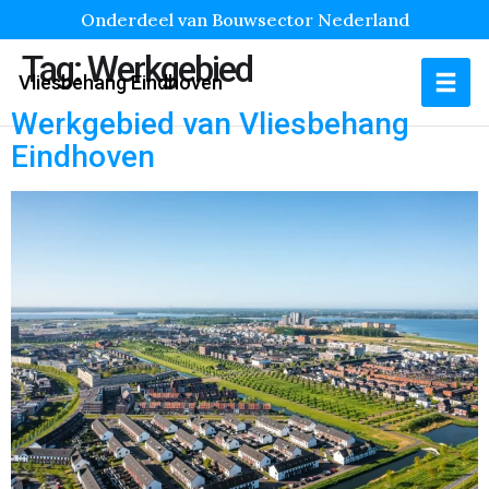
Onderdeel van Bouwsector Nederland
Tag:
Werkgebied
Vliesbehang Eindhoven
Werkgebied van Vliesbehang
Eindhoven