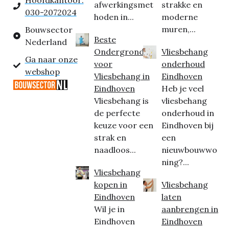
Hoofdkantoor:
afwerkingsmet
strakke en
030-2072024
hoden in...
moderne
muren,...
Bouwsector
Beste
Nederland
Ondergrond
Vliesbehang
Ga naar onze
voor
onderhoud
webshop
Vliesbehang in
Eindhoven
Eindhoven
Heb je veel
Vliesbehang is
vliesbehang
de perfecte
onderhoud in
keuze voor een
Eindhoven bij
strak en
een
naadloos...
nieuwbouwwo
ning?...
Vliesbehang
kopen in
Vliesbehang
Eindhoven
laten
Wil je in
aanbrengen in
Eindhoven
Eindhoven