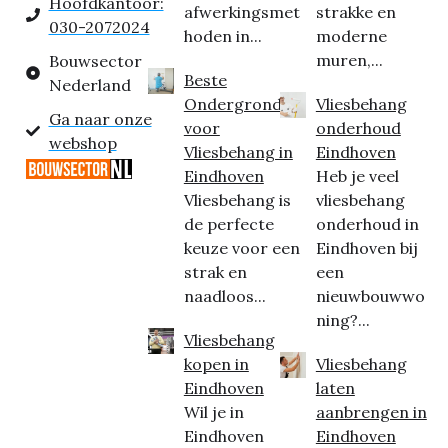
Hoofdkantoor:
afwerkingsmet
strakke en
030-2072024
hoden in...
moderne
muren,...
Bouwsector
Beste
Nederland
Ondergrond
Vliesbehang
Ga naar onze
voor
onderhoud
webshop
Vliesbehang in
Eindhoven
Eindhoven
Heb je veel
Vliesbehang is
vliesbehang
de perfecte
onderhoud in
keuze voor een
Eindhoven bij
strak en
een
naadloos...
nieuwbouwwo
ning?...
Vliesbehang
kopen in
Vliesbehang
Eindhoven
laten
Wil je in
aanbrengen in
Eindhoven
Eindhoven