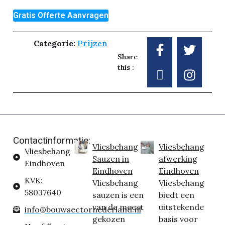
Gratis Offerte Aanvragen
Categorie:
Prijzen
Share
this :
Contactinformatie:
Vliesbehang
Vliesbehang
Vliesbehang
Sauzen in
afwerking
Eindhoven
Eindhoven
Eindhoven
KVK:
Vliesbehang
Vliesbehang
58037640
sauzen is een
biedt een
van de meest
uitstekende
info@bouwsectornederland.nl
gekozen
basis voor