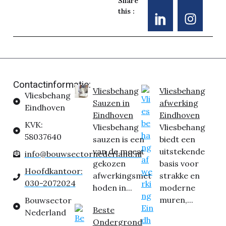
Share
this :
Contactinformatie:
Vliesbehang
Vliesbehang
Vliesbehang
Sauzen in
afwerking
Eindhoven
Eindhoven
Eindhoven
KVK:
Vliesbehang
Vliesbehang
58037640
sauzen is een
biedt een
van de meest
uitstekende
info@bouwsectornederland.nl
gekozen
basis voor
Hoofdkantoor:
afwerkingsmet
strakke en
030-2072024
hoden in...
moderne
muren,...
Bouwsector
Beste
Nederland
Ondergrond