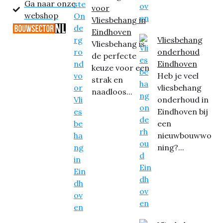
Ga naar onze
voor
webshop
Vliesbehang in
Eindhoven
Vliesbehang
Vliesbehang is
onderhoud
de perfecte
Eindhoven
keuze voor een
Heb je veel
strak en
vliesbehang
naadloos...
onderhoud in
Eindhoven bij
een
nieuwbouwwo
ning?...