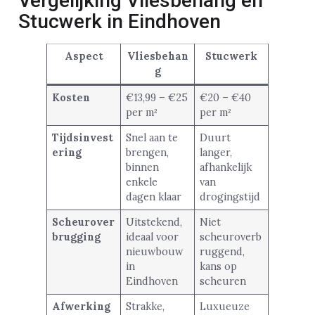
Vergelijking Vliesbehang en
Stucwerk in Eindhoven
Aspect
Vliesbehan
Stucwerk
g
Kosten
€13,99 – €25
€20 – €40
per m²
per m²
Tijdsinvest
Snel aan te
Duurt
ering
brengen,
langer,
binnen
afhankelijk
enkele
van
dagen klaar
drogingstijd
Scheurover
Uitstekend,
Niet
brugging
ideaal voor
scheuroverb
nieuwbouw
ruggend,
in
kans op
Eindhoven
scheuren
Afwerking
Strakke,
Luxueuze