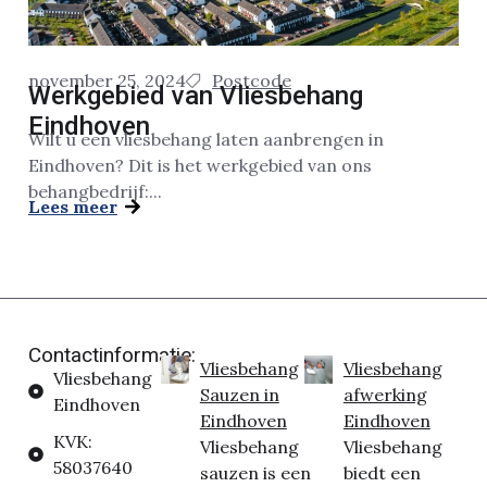
november 25, 2024
Postcode
Werkgebied van Vliesbehang
Eindhoven
Wilt u een vliesbehang laten aanbrengen in
Eindhoven? Dit is het werkgebied van ons
behangbedrijf:...
Lees meer
Contactinformatie:
Vliesbehang
Vliesbehang
Vliesbehang
Sauzen in
afwerking
Eindhoven
Eindhoven
Eindhoven
KVK:
Vliesbehang
Vliesbehang
58037640
sauzen is een
biedt een