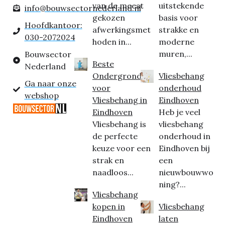
van de meest
uitstekende
info@bouwsectornederland.nl
gekozen
basis voor
Hoofdkantoor:
afwerkingsmet
strakke en
030-2072024
hoden in...
moderne
muren,...
Bouwsector
Beste
Nederland
Ondergrond
Vliesbehang
Ga naar onze
voor
onderhoud
webshop
Vliesbehang in
Eindhoven
Eindhoven
Heb je veel
Vliesbehang is
vliesbehang
de perfecte
onderhoud in
keuze voor een
Eindhoven bij
strak en
een
naadloos...
nieuwbouwwo
ning?...
Vliesbehang
kopen in
Vliesbehang
Eindhoven
laten