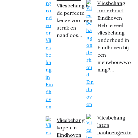
Vliesbehang
Vliesbehang is
onderhoud
de perfecte
Eindhoven
keuze voor een
Heb je veel
strak en
vliesbehang
naadloos...
onderhoud in
Eindhoven bij
een
nieuwbouwwo
ning?...
Vliesbehang
Vliesbehang
laten
kopen in
aanbrengen in
Eindhoven