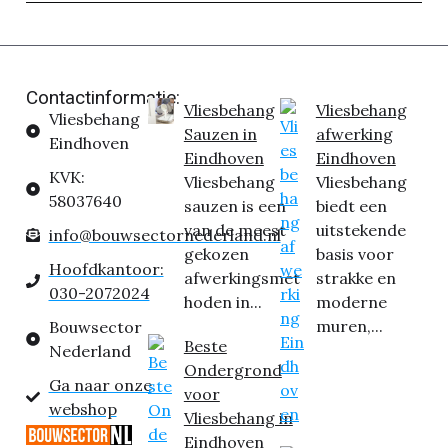
Contactinformatie:
Vliesbehang
Vliesbehang
Vliesbehang
Sauzen in
afwerking
Eindhoven
Eindhoven
Eindhoven
KVK:
Vliesbehang
Vliesbehang
58037640
sauzen is een
biedt een
van de meest
uitstekende
info@bouwsectornederland.nl
gekozen
basis voor
Hoofdkantoor:
afwerkingsmet
strakke en
030-2072024
hoden in...
moderne
muren,...
Bouwsector
Beste
Nederland
Ondergrond
Ga naar onze
voor
webshop
Vliesbehang in
Eindhoven