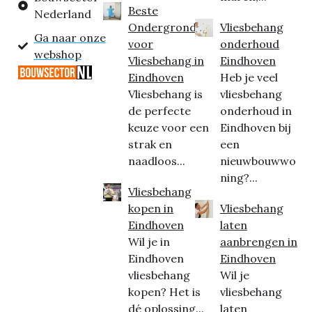
Beste
Nederland
Ondergrond
Vliesbehang
Ga naar onze
voor
onderhoud
webshop
Vliesbehang in
Eindhoven
Eindhoven
Heb je veel
Vliesbehang is
vliesbehang
de perfecte
onderhoud in
keuze voor een
Eindhoven bij
strak en
een
naadloos...
nieuwbouwwo
ning?...
Vliesbehang
kopen in
Vliesbehang
Eindhoven
laten
Wil je in
aanbrengen in
Eindhoven
Eindhoven
vliesbehang
Wil je
kopen? Het is
vliesbehang
dé oplossing...
laten