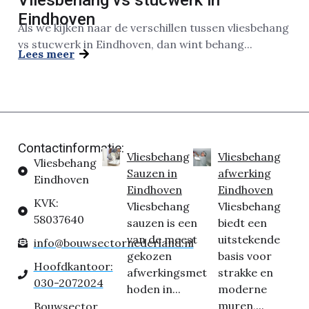
Vliesbehang vs stucwerk in
Eindhoven
Als we kijken naar de verschillen tussen vliesbehang
vs stucwerk in Eindhoven, dan wint behang...
Lees meer
Contactinformatie:
Vliesbehang
Vliesbehang
Vliesbehang
Sauzen in
afwerking
Eindhoven
Eindhoven
Eindhoven
KVK:
Vliesbehang
Vliesbehang
58037640
sauzen is een
biedt een
van de meest
uitstekende
info@bouwsectornederland.nl
gekozen
basis voor
Hoofdkantoor:
afwerkingsmet
strakke en
030-2072024
hoden in...
moderne
muren,...
Bouwsector